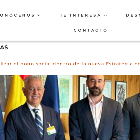
CONÓCENOS
TE INTERESA
DES
CONTACTO
DAS
lizar el bono social dentro de la nueva Estrategia c