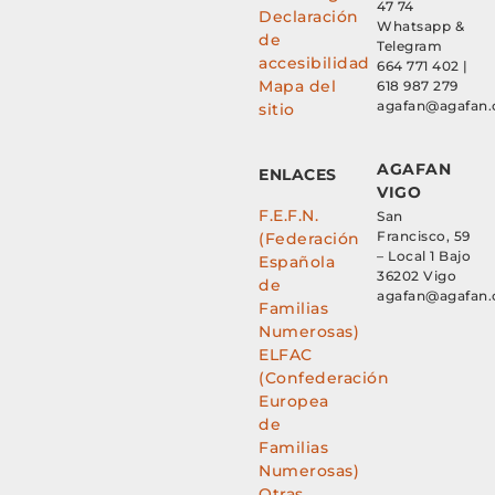
47 74
Declaración
Whatsapp &
de
Telegram
accesibilidad
664 771 402 |
Mapa del
618 987 279
agafan@agafan.
sitio
AGAFAN
ENLACES
VIGO
F.E.F.N.
San
Francisco, 59
(Federación
– Local 1 Bajo
Española
36202 Vigo
de
agafan@agafan.
Familias
Numerosas)
ELFAC
(Confederación
Europea
de
Familias
Numerosas)
Otras